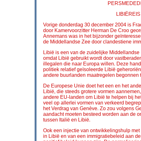
PERSMEDEDE
LIBIËREI
Vorige donderdag 30 december 2004 is Frac
door Kamervoorzitter Herman De Croo georg
Annemans was in het bijzonder geïnteresse
de Middellandse Zee door clandestiene imm
Libië is een van de zuidelijke Middellandse
omdat Libië gebruikt wordt door vastberade
illegalen die naar Europa willen. Deze hande
politiek relatief geïsoleerde Libië geherori
andere buurlanden maatregelen begonnen 
De Europese Unie doet het een en het ande
Libië, die steeds grotere vormen aannemen,
andere EU-landen om Libië te helpen bij het 
veel op allerlei vormen van verkeerd begre
het Verdrag van Genève. Zo zou volgens Ge
aandacht moeten besteed worden aan de ont
tussen Italië en Libië.
Ook een injectie van ontwikkelingshulp met 
in Libië en van een immigratiebeleid aan d