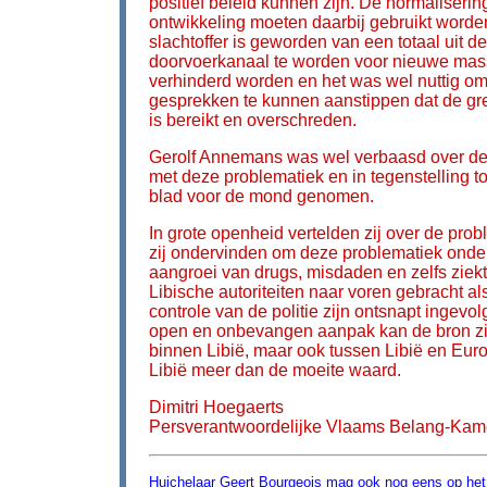
positief beleid kunnen zijn. De normaliseri
ontwikkeling moeten daarbij gebruikt worden
slachtoffer is geworden van een totaal uit d
doorvoerkanaal te worden voor nieuwe mass
verhinderd worden en het was wel nuttig om 
gesprekken te kunnen aanstippen dat de gr
is bereikt en overschreden.
Gerolf Annemans was wel verbaasd over de o
met deze problematiek en in tegenstelling t
blad voor de mond genomen.
In grote openheid vertelden zij over de pro
zij ondervinden om deze problematiek onder 
aangroei van drugs, misdaden en zelfs ziek
Libische autoriteiten naar voren gebracht al
controle van de politie zijn ontsnapt ingevo
open en onbevangen aanpak kan de bron zijn
binnen Libië, maar ook tussen Libië en Euro
Libië meer dan de moeite waard.
Dimitri Hoegaerts
Persverantwoordelijke Vlaams Belang-Kame
Huichelaar Geert Bourgeois mag ook nog eens op he