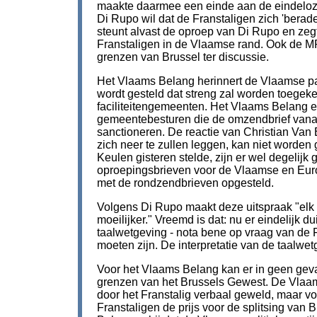
maakte daarmee een einde aan de eindeloze i
Di Rupo wil dat de Franstaligen zich 'berade
steunt alvast de oproep van Di Rupo en zegt
Franstaligen in de Vlaamse rand. Ook de MR s
grenzen van Brussel ter discussie.
Het Vlaams Belang herinnert de Vlaamse par
wordt gesteld dat streng zal worden toegeke
faciliteitengemeenten. Het Vlaams Belang e
gemeentebesturen die de omzendbrief vanaf
sanctioneren. De reactie van Christian Van 
zich neer te zullen leggen, kan niet worden 
Keulen gisteren stelde, zijn er wel degelij
oproepingsbrieven voor de Vlaamse en Europ
met de rondzendbrieven opgesteld.
Volgens Di Rupo maakt deze uitspraak "elk
moeilijker." Vreemd is dat: nu er eindelijk du
taalwetgeving - nota bene op vraag van de F
moeten zijn. De interpretatie van de taalwe
Voor het Vlaams Belang kan er in geen geval
grenzen van het Brussels Gewest. De Vlaamse
door het Franstalig verbaal geweld, maar voe
Franstaligen de prijs voor de splitsing van B